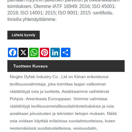
toimituksen. Olemme IATF 16949: 2016; ISO 45001:
2018; ISO 14001: 2015; ISO 9001: 2015 -sertifioitu.
Innolla yhteistyötämme.
Lähetä kysely
Facebook
X
WhatsApp
Pinterest
LinkedIn
Share
Tuotteen Kuvaus
Ningbo Dyfab Industry Co., Ltd on Kiinan erikoistunut
teollisuusvalmistaja, joka toimittaa laajan valikoiman
räätälöityjä osia ja tuotteita. Asiakkaamme vaihtelevat
Pohjois -Amerikasta Eurooppaan. Voimme valmistaa
räätälöityjä teollisuusmetallisuodatinkoteloaluksia ja osia
asiakkaan piirustusten ja teknisten tietojen mukaan. Näitä
osia voidaan käyttää erilaisissa suodatintuotteissa, kuten
nestemäisissä suodatuslaitteissa, vesisuodatin,