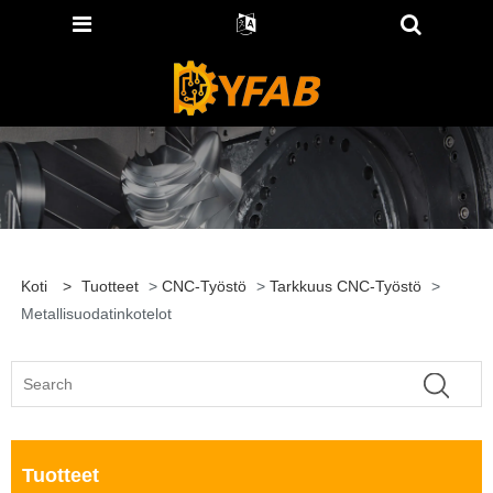
Koti
>
Tuotteet
>
CNC-Työstö
>
Tarkkuus CNC-Työstö
>
Metallisuodatinkotelot
Tuotteet