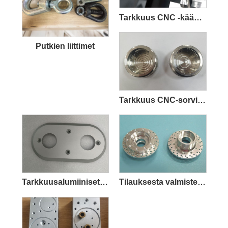
Tarkkuus CNC -kääntöjauhoosat
Putkien liittimet
Tarkkuus CNC-sorvin työstöosat
Tarkkuusalumiiniset CNC-työstöosat
Tilauksesta valmistetut tarkkuus-CNC-työstöosat