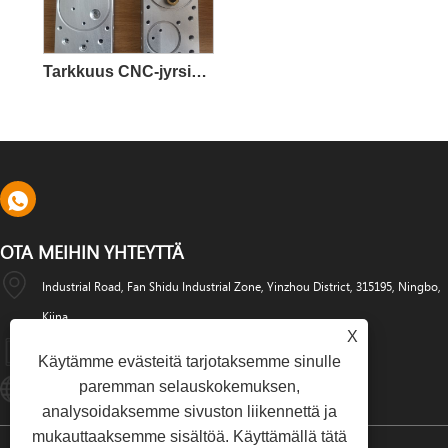
Tarkkuus CNC-jyrsintätyöstöosat
OTA MEIHIN YHTEYTTÄ
Industrial Road, Fan Shidu Industrial Zone, Yinzhou District, 315195, Ningbo,
Kiina
X
+86-574-88486629
Käytämme evästeitä tarjotaksemme sinulle
paremman selauskokemuksen,
Info@dyfab-Industry.com
analysoidaksemme sivuston liikennettä ja
mukauttaaksemme sisältöä. Käyttämällä tätä