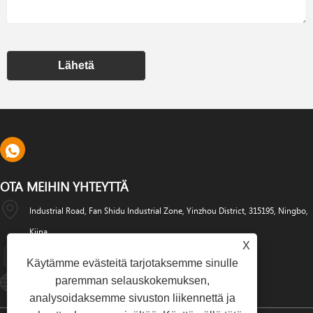
Lähetä
OTA MEIHIN YHTEYTTÄ
Industrial Road, Fan Shidu Industrial Zone, Yinzhou District, 315195, Ningbo,
Kiina
X
+86-574-88486629
Käytämme evästeitä tarjotaksemme sinulle
paremman selauskokemuksen,
Info@dyfab-Industry.com
analysoidaksemme sivuston liikennettä ja