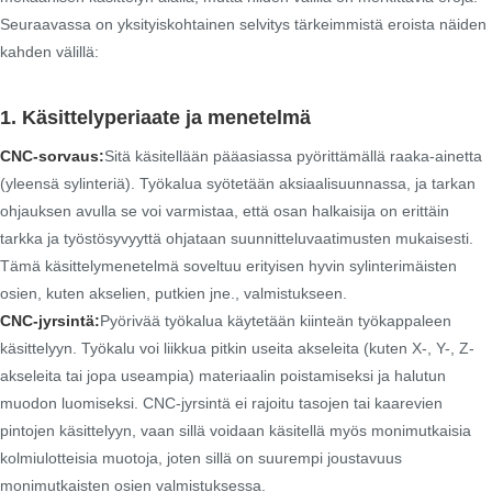
Seuraavassa on yksityiskohtainen selvitys tärkeimmistä eroista näiden
kahden välillä:
1. Käsittelyperiaate ja menetelmä
CNC-sorvaus:
Sitä käsitellään pääasiassa pyörittämällä raaka-ainetta
(yleensä sylinteriä). Työkalua syötetään aksiaalisuunnassa, ja tarkan
ohjauksen avulla se voi varmistaa, että osan halkaisija on erittäin
tarkka ja työstösyvyyttä ohjataan suunnitteluvaatimusten mukaisesti.
Tämä käsittelymenetelmä soveltuu erityisen hyvin sylinterimäisten
osien, kuten akselien, putkien jne., valmistukseen.
CNC-jyrsintä:
Pyörivää työkalua käytetään kiinteän työkappaleen
käsittelyyn. Työkalu voi liikkua pitkin useita akseleita (kuten X-, Y-, Z-
akseleita tai jopa useampia) materiaalin poistamiseksi ja halutun
muodon luomiseksi. CNC-jyrsintä ei rajoitu tasojen tai kaarevien
pintojen käsittelyyn, vaan sillä voidaan käsitellä myös monimutkaisia ​​
kolmiulotteisia muotoja, joten sillä on suurempi joustavuus
monimutkaisten osien valmistuksessa.