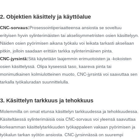
2. Objektien käsittely ja käyttöalue
CNC-sorvaus:
Prosessointiperiaatteensa ansiosta se soveltuu
erityisen hyvin sylinterimäisten tai akselisymmetristen osien käsittelyyn.
Näiden osien pyörimisen aikana työkalu voi leikata tarkasti akseliaan
pitkin, jolloin saadaan erittäin tarkka sylinterimäinen pinta.
CNC-jyrsintä:
Sitä käytetään laajemmin erimuotoisten ja -kokoisten
osien käsittelyssä. Olipa kyseessä taso, kaareva pinta tai
monimutkainen kolmiulotteinen muoto, CNC-jyrsintä voi saavuttaa sen
tarkalla työkaluradan suunnittelulla.
3. Käsittelyn tarkkuus ja tehokkuus
Molemmilla on omat etunsa käsittelyn tarkkuudessa ja tehokkuudessa.
Käsiteltäessä sylinterimäisiä osia CNC-sorvaus voi yleensä saavuttaa
korkeamman käsittelytarkkuuden työkappaleen vakaan pyörimisen ja
työkalun tarkan syötön ansiosta. CNC-jyrsinnässä on suurempi