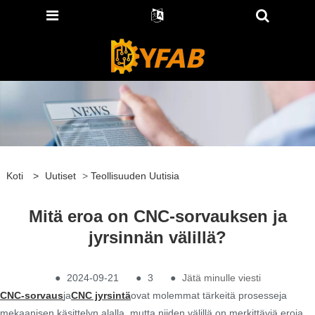
Koti
>
Uutiset
>
Teollisuuden Uutisia
Mitä eroa on CNC-sorvauksen ja
jyrsinnän välillä?
●
2024-09-21
●
3
●
Jätä minulle viesti
CNC-sorvaus
ja
CNC jyrsintä
ovat molemmat tärkeitä prosesseja
mekaanisen käsittelyn alalla, mutta niiden välillä on merkittäviä eroja.