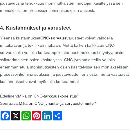
joustavuus ja tehokkuus monimutkaisten muotojen käsittelyssä sen
moniakselisten prosessointiominaisuuksien ansiosta.
4. Kustannukset ja varusteet
Yleensä kustannukset
CNC-sorvaus
varusteet voivat vaihdella
mittakaavan ja tekniikan mukaan. Mutta kaiken kaikkiaan CNC-
sorvauksella voi olla korkeampi kustannustehokkuus tietyntyyppisten
sylinterimäisten osien käsittelyssä. CNC-jyrsintälaitteilla voi olla
enemmän etuja monimutkaisten osien käsittelyssä sen moniakselisten
prosessointiominaisuuksien ja joustavuuden ansiosta, mutta vastaavat
kustannukset voivat myös olla korkeammat.
Edellinen:
Mikä on CNC-tarkkuuskoneistus?
Seuraava:
Mikä on CNC-jyrsintä- ja sorvaustoiminto?
Facebook
X
WhatsApp
Pinterest
LinkedIn
Share