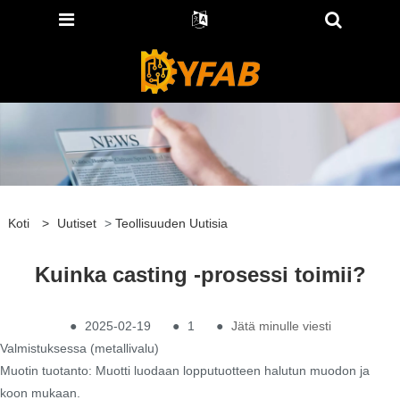
Koti
>
Uutiset
>
Teollisuuden Uutisia
Kuinka casting -prosessi toimii?
●
2025-02-19
●
1
●
Jätä minulle viesti
Valmistuksessa (metallivalu)
Muotin tuotanto: Muotti luodaan lopputuotteen halutun muodon ja
koon mukaan.