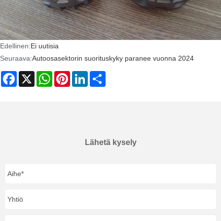
Edellinen:
Ei uutisia
Seuraava:
Autoosasektorin suorituskyky paranee vuonna 2024
Facebook
X
WhatsApp
Pinterest
LinkedIn
Share
Lähetä kysely