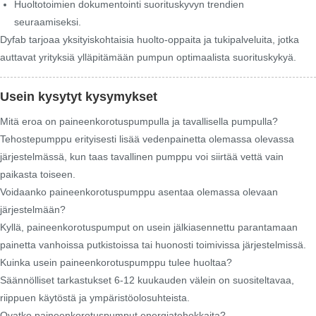
Huoltotoimien dokumentointi suorituskyvyn trendien
seuraamiseksi.
Dyfab tarjoaa yksityiskohtaisia ​​huolto-oppaita ja tukipalveluita, jotka
auttavat yrityksiä ylläpitämään pumpun optimaalista suorituskykyä.
Usein kysytyt kysymykset
Mitä eroa on paineenkorotuspumpulla ja tavallisella pumpulla?
Tehostepumppu erityisesti lisää vedenpainetta olemassa olevassa
järjestelmässä, kun taas tavallinen pumppu voi siirtää vettä vain
paikasta toiseen.
Voidaanko paineenkorotuspumppu asentaa olemassa olevaan
järjestelmään?
Kyllä, paineenkorotuspumput on usein jälkiasennettu parantamaan
painetta vanhoissa putkistoissa tai huonosti toimivissa järjestelmissä.
Kuinka usein paineenkorotuspumppu tulee huoltaa?
Säännölliset tarkastukset 6-12 kuukauden välein on suositeltavaa,
riippuen käytöstä ja ympäristöolosuhteista.
Ovatko paineenkorotuspumput energiatehokkaita?