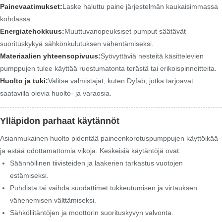
Painevaatimukset:
Laske haluttu paine järjestelmän kaukaisimmassa
kohdassa.
Energiatehokkuus:
Muuttuvanopeuksiset pumput säätävät
suorituskykyä sähkönkulutuksen vähentämiseksi.
Materiaalien yhteensopivuus:
Syövyttäviä nesteitä käsittelevien
pumppujen tulee käyttää ruostumatonta terästä tai erikoispinnoitteita.
Huolto ja tuki:
Valitse valmistajat, kuten Dyfab, jotka tarjoavat
saatavilla olevia huolto- ja varaosia.
Ylläpidon parhaat käytännöt
Asianmukainen huolto pidentää paineenkorotuspumppujen käyttöikää
ja estää odottamattomia vikoja. Keskeisiä käytäntöjä ovat:
Säännöllinen tiivisteiden ja laakerien tarkastus vuotojen
estämiseksi.
Puhdista tai vaihda suodattimet tukkeutumisen ja virtauksen
vähenemisen välttämiseksi.
Sähköliitäntöjen ja moottorin suorituskyvyn valvonta.