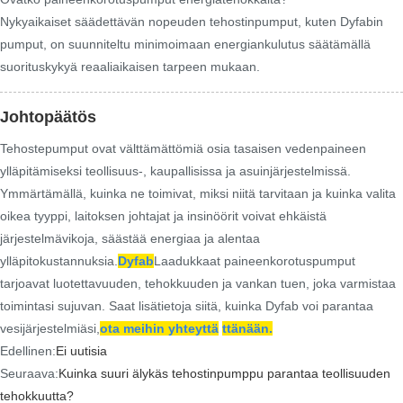
Nykyaikaiset säädettävän nopeuden tehostinpumput, kuten Dyfabin
pumput, on suunniteltu minimoimaan energiankulutus säätämällä
suorituskykyä reaaliaikaisen tarpeen mukaan.
Johtopäätös
Tehostepumput ovat välttämättömiä osia tasaisen vedenpaineen
ylläpitämiseksi teollisuus-, kaupallisissa ja asuinjärjestelmissä.
Ymmärtämällä, kuinka ne toimivat, miksi niitä tarvitaan ja kuinka valita
oikea tyyppi, laitoksen johtajat ja insinöörit voivat ehkäistä
järjestelmävikoja, säästää energiaa ja alentaa
ylläpitokustannuksia.
Dyfab
Laadukkaat paineenkorotuspumput
tarjoavat luotettavuuden, tehokkuuden ja vankan tuen, joka varmistaa
toimintasi sujuvan. Saat lisätietoja siitä, kuinka Dyfab voi parantaa
vesijärjestelmiäsi,
ota meihin yhteyttä
t
tänään.
Edellinen:
Ei uutisia
Seuraava:
Kuinka suuri älykäs tehostinpumppu parantaa teollisuuden
tehokkuutta?