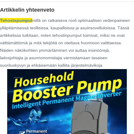
Artikkelin yhteenveto
Tehostepumput
niillä on ratkaiseva rooli optimaalisen vedenpaineen
ylläpitämisessä teollisissa, kaupallisissa ja asuinsovelluksissa. Tässä
artikkelissa tutkitaan, miten tehostinpumput toimivat, miksi ne ovat
välttämättömiä ja mitä tekijöitä on otettava huomioon valittaessa.
Näiden näkökohtien ymmärtäminen voi auttaa insinöörejä,
laitosjohtajia ja asunnonomistajia varmistamaan tasaisen
suorituskyvyn ja ehkäisemään kalliita järjestelmävikoja.