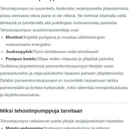
Tehostepumput on suunniteltu lisäämään vedenpainetta järjestelmissä,
joissa olemassa oleva paine ei ole riittävä. Ne toimivat ottamalla vettä
lähteestä ja työntämällä sitä putkilinjaan korkeammalla paineella.
Tehostuspumpun avainkomponentteja ovat:
Moottori:
Käyttää pumppua ja muuttaa sähköenergian
mekaaniseksi energiaksi.
Juoksupyörä:
Pyörii siirtääkseen vettä tehokkaasti.
Pumpun kotelo:
Ohjaa veden virtausta ja ylläpitää painetta.
Teollisissa järjestelmissä paineenkorotuspumput liitetään usein
paineantureihin ja ohjausyksiköihin tasaisen paineen ylläpitämiseksi.
Dyfabin paineenkorotuspumput on suunniteltu tarjoamaan tarkka
paineensäätö ja korkea hyötysuhde, mikä vähentää energiankulutusta
ja käyttökustannuksia.
Miksi tehostinpumppuja tarvitaan
Tehostepumput ratkaisevat useita yleisiä vesijärjestelmien haasteita:
Matala vedenpaine:
Korkeissa rakennuksissa tai pitkissä