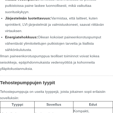
putkistoissa paine laskee luonnollisesti, mikä vaikuttaa
suorituskykyyn.
Järjestelmän luotettavuus:
Varmistaa, että laitteet, kuten
sprinklerit, LVI-järjestelmät ja valmistuskoneet, saavat riittävän
virtauksen.
Energiatehokkuus:
Oikean kokoiset paineenkorotuspumput
vähentävät ylimitoitettujen putkistojen tarvetta ja liiallista
sähkönkulutusta.
Ilman paineenkorotuspumppua teolliset toiminnot voivat kokea
seisokkeja, epäjohdonmukaista vedensyöttöä ja kohonneita
ylläpitokustannuksia.
Tehostepumppujen tyypit
Tehostepumppuja on useita tyyppejä, joista jokainen sopii erilaisiin
sovelluksiin:
Tyyppi
Sovellus
Edut
Kompakti,