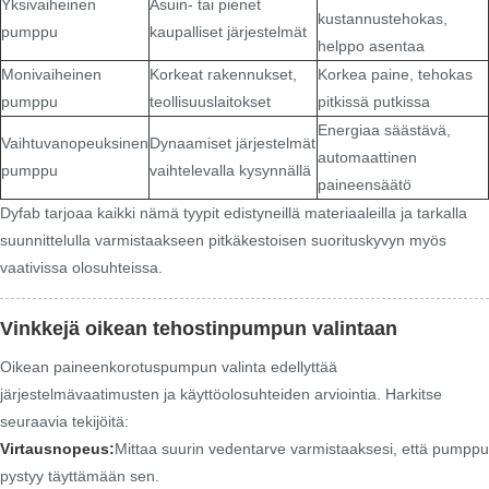
Yksivaiheinen
Asuin- tai pienet
kustannustehokas,
pumppu
kaupalliset järjestelmät
helppo asentaa
Monivaiheinen
Korkeat rakennukset,
Korkea paine, tehokas
pumppu
teollisuuslaitokset
pitkissä putkissa
Energiaa säästävä,
Vaihtuvanopeuksinen
Dynaamiset järjestelmät
automaattinen
pumppu
vaihtelevalla kysynnällä
paineensäätö
Dyfab tarjoaa kaikki nämä tyypit edistyneillä materiaaleilla ja tarkalla
suunnittelulla varmistaakseen pitkäkestoisen suorituskyvyn myös
vaativissa olosuhteissa.
Vinkkejä oikean tehostinpumpun valintaan
Oikean paineenkorotuspumpun valinta edellyttää
järjestelmävaatimusten ja käyttöolosuhteiden arviointia. Harkitse
seuraavia tekijöitä:
Virtausnopeus:
Mittaa suurin vedentarve varmistaaksesi, että pumppu
pystyy täyttämään sen.